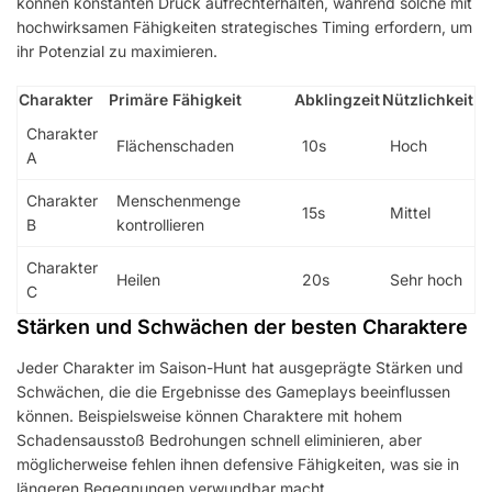
können konstanten Druck aufrechterhalten, während solche mit
hochwirksamen Fähigkeiten strategisches Timing erfordern, um
ihr Potenzial zu maximieren.
Charakter
Primäre Fähigkeit
Abklingzeit
Nützlichkeit
Charakter
Flächenschaden
10s
Hoch
A
Charakter
Menschenmenge
15s
Mittel
B
kontrollieren
Charakter
Heilen
20s
Sehr hoch
C
Stärken und Schwächen der besten Charaktere
Jeder Charakter im Saison-Hunt hat ausgeprägte Stärken und
Schwächen, die die Ergebnisse des Gameplays beeinflussen
können. Beispielsweise können Charaktere mit hohem
Schadensausstoß Bedrohungen schnell eliminieren, aber
möglicherweise fehlen ihnen defensive Fähigkeiten, was sie in
längeren Begegnungen verwundbar macht.