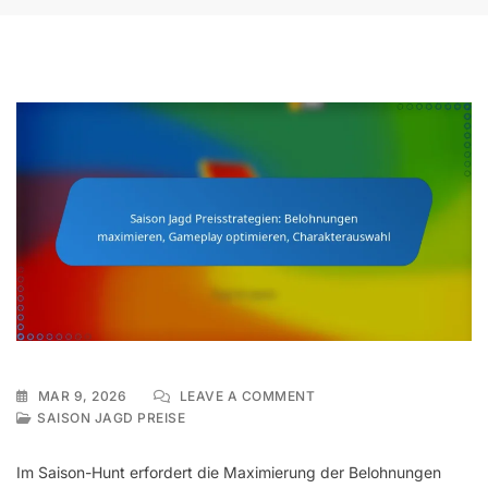
ON
MAR 9, 2026
LEAVE A COMMENT
SAISON
SAISON JAGD PREISE
JAGD
PREISSTRATEGIEN:
Im Saison-Hunt erfordert die Maximierung der Belohnungen
BELOHNUNGEN