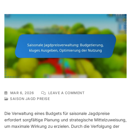
ON
MAR 6, 2026
LEAVE A COMMENT
SAISONALE
SAISON JAGD PREISE
JAGDPREISVERWALTUNG
BUDGETIERUNG,
Die Verwaltung eines Budgets für saisonale Jagdpreise
KLUGES
erfordert sorgfältige Planung und strategische Mittelzuweisung,
AUSGEBEN,
um maximale Wirkung zu erzielen. Durch die Verfolgung der
OPTIMIERUNG