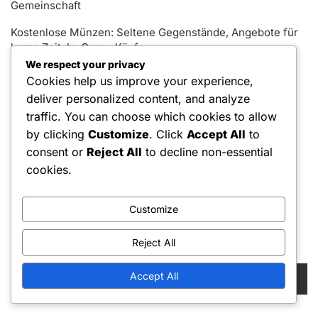
Gemeinschaft
Kostenlose Münzen: Seltene Gegenstände, Angebote für
kurze Zeit, In-Game-Käufe
We respect your privacy
Kostenlose Münzen: Zeitpunkt, Belohnungen, Beste
Cookies help us improve your experience,
Praktiken
deliver personalized content, and analyze
traffic. You can choose which cookies to allow
Kategorien
by clicking
Customize
. Click
Accept All
to
consent or
Reject All
to decline non-essential
Freie Schlüsselansprüche
cookies.
Kostenlose Münzen-Anträge
Saison Jagd Preise
Customize
Suche
Reject All
Search
Accept All
for: