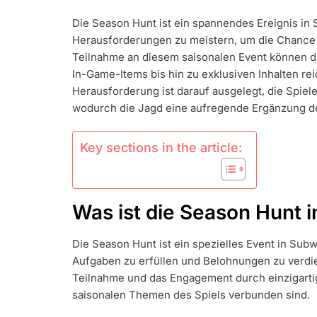
JAGD
Die Season Hunt ist ein spannendes Ereignis in S
BELOHNUNG
Herausforderungen zu meistern, um die Chance a
HERAUSFOR
ABSCHLIESS
Teilnahme an diesem saisonalen Event können die
PREISE
In-Game-Items bis hin zu exklusiven Inhalten re
FREISCHALT
Herausforderung ist darauf ausgelegt, die Spiel
TEILNAHME
wodurch die Jagd eine aufregende Ergänzung des
AN
VERANSTAL
Key sections in the article:
Was ist die Season Hunt 
Die Season Hunt ist ein spezielles Event in Sub
Aufgaben zu erfüllen und Belohnungen zu verdien
Teilnahme und das Engagement durch einzigartig
saisonalen Themen des Spiels verbunden sind.