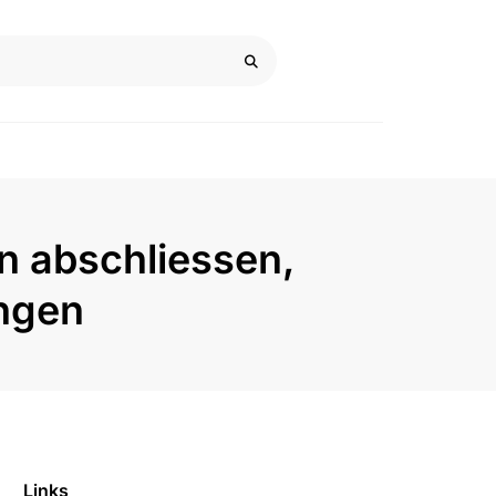
n abschliessen,
ungen
Links