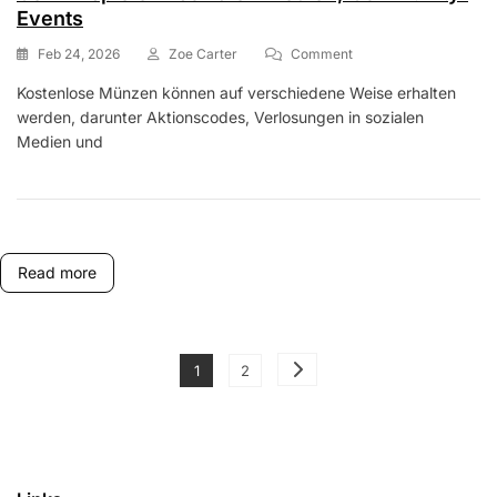
Events
On
Feb 24, 2026
Zoe Carter
Comment
Kostenlose
Kostenlose Münzen können auf verschiedene Weise erhalten
Münzen:
werden, darunter Aktionscodes, Verlosungen in sozialen
Werbecodes,
Gewinnspiele
Medien und
In
Sozialen
Medien,
Community-
Events
Read more
Posts
Page
Page
1
2
pagination