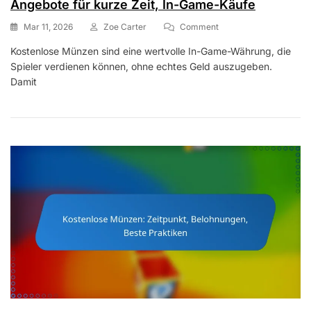
Angebote für kurze Zeit, In-Game-Käufe
On
Mar 11, 2026
Zoe Carter
Comment
Kostenlose
Kostenlose Münzen sind eine wertvolle In-Game-Währung, die
Münzen:
Spieler verdienen können, ohne echtes Geld auszugeben.
Seltene
Gegenstände,
Damit
Angebote
Für
Kurze
Zeit,
In-
Game-
Käufe