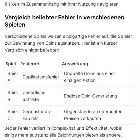
Risiken im Zusammenhang mit ihrer Nutzung navigieren.
Vergleich beliebter Fehler in verschiedenen
Spielen
Verschiedene Spiele weisen einzigartige Fehler auf, die Spieler
zur Gewinnung von Coins ausnutzen. Hier ist ein kurzer
Vergleich einiger beliebter:
Spiel
Fehlerart
Auswirkung
Spiel
Doppelte Coins aus einer
Duplikationsfehler
A
einzigen Aktion
Spiel
Unendliche
Endlose Coin-Generierung
B
Schleife
Spiel
Gegenstands-
Gegenstände zu überhöhten
C
Exploits
Preisen verkaufen
Jeder Fehler variiert in Komplexität und Effektivität, wobei
einige mehr substanzielle Belohnungen bieten als andere.