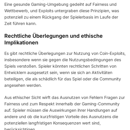
Eine gesunde Gaming-Umgebung gedeiht auf Fairness und
Wettbewerb, und Exploits untergraben diese Prinzipien, was
potenziell zu einem Rückgang der Spielerbasis im Laufe der
Zeit führen kann.
Rechtliche Überlegungen und ethische
Implikationen
Es gibt rechtliche Überlegungen zur Nutzung von Coin-Exploits,
insbesondere wenn sie gegen die Nutzungsbedingungen des
Spiels verstoßen. Spieler könnten rechtlichen Schritten von
Entwicklern ausgesetzt sein, wenn sie sich an Aktivitäten
beteiligen, die als schädlich für das Spiel oder die Community
angesehen werden.
Aus ethischer Sicht wirft das Ausnutzen von Fehlern Fragen zur
Fairness und zum Respekt innerhalb der Gaming-Community
auf. Spieler müssen die Auswirkungen ihrer Handlungen auf
andere und ob die kurzfristigen Vorteile des Ausnutzens die
potenziellen langfristigen Konsequenzen wert sind,
berücksichtigen.