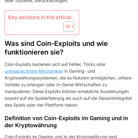
oder Systems, berücksichtigen.
Key sections in the article:
Was sind Coin-Exploits und wie
funktionieren sie?
Coin-Exploits beziehen sich auf Fehler, Tricks oder
unbeabsichtigte Mechaniken
in Gaming- und
Kryptowährungssystemen, die es Nutzern ermöglichen, unfaire
Vorteile zu erlangen oder In-Game-Wirtschaften zu
manipulieren. Diese Exploits können erhebliche Auswirkungen
sowohl auf die Spielerfahrung als auch auf die Gesamtintegrität
des Spiels oder der Plattform haben.
Definition von Coin-Exploits im Gaming und in
der Kryptowährung
Coin-Exploits im Gaming und in der Kryptowährung sind