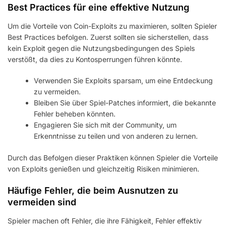
Best Practices für eine effektive Nutzung
Um die Vorteile von Coin-Exploits zu maximieren, sollten Spieler
Best Practices befolgen. Zuerst sollten sie sicherstellen, dass
kein Exploit gegen die Nutzungsbedingungen des Spiels
verstößt, da dies zu Kontosperrungen führen könnte.
Verwenden Sie Exploits sparsam, um eine Entdeckung
zu vermeiden.
Bleiben Sie über Spiel-Patches informiert, die bekannte
Fehler beheben könnten.
Engagieren Sie sich mit der Community, um
Erkenntnisse zu teilen und von anderen zu lernen.
Durch das Befolgen dieser Praktiken können Spieler die Vorteile
von Exploits genießen und gleichzeitig Risiken minimieren.
Häufige Fehler, die beim Ausnutzen zu
vermeiden sind
Spieler machen oft Fehler, die ihre Fähigkeit, Fehler effektiv