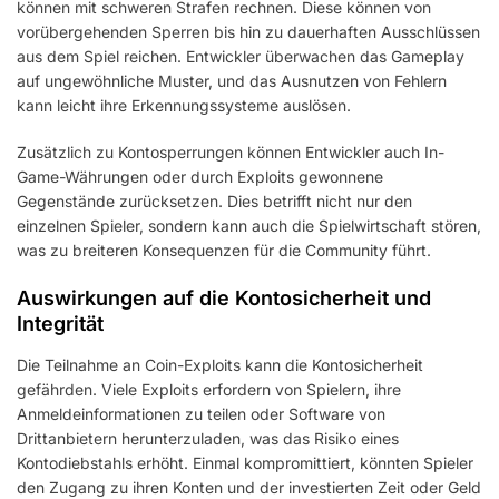
können mit schweren Strafen rechnen. Diese können von
vorübergehenden Sperren bis hin zu dauerhaften Ausschlüssen
aus dem Spiel reichen. Entwickler überwachen das Gameplay
auf ungewöhnliche Muster, und das Ausnutzen von Fehlern
kann leicht ihre Erkennungssysteme auslösen.
Zusätzlich zu Kontosperrungen können Entwickler auch In-
Game-Währungen oder durch Exploits gewonnene
Gegenstände zurücksetzen. Dies betrifft nicht nur den
einzelnen Spieler, sondern kann auch die Spielwirtschaft stören,
was zu breiteren Konsequenzen für die Community führt.
Auswirkungen auf die Kontosicherheit und
Integrität
Die Teilnahme an Coin-Exploits kann die Kontosicherheit
gefährden. Viele Exploits erfordern von Spielern, ihre
Anmeldeinformationen zu teilen oder Software von
Drittanbietern herunterzuladen, was das Risiko eines
Kontodiebstahls erhöht. Einmal kompromittiert, könnten Spieler
den Zugang zu ihren Konten und der investierten Zeit oder Geld