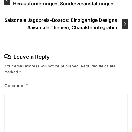
Herausforderungen, Sonderveranstaltungen
navigation
Saisonale Jagdpreis-Boards: Einzigartige Designs,
Saisonale Themen, Charakterintegration
Leave a Reply
Your email address will not be published.
Required fields are
marked
*
Comment
*