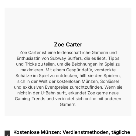
Zoe Carter
Zoe Carter ist eine leidenschaftliche Gamerin und
Enthusiastin von Subway Surfers, die es liebt, Tipps
und Tricks zu teilen, um die Belohnungen im Spiel zu
maximieren. Mit einem Gespür dafür, versteckte
Schätze im Spiel zu entdecken, hilft sie den Spielern,
sich in der Welt der kostenlosen Münzen, Schlüssel
und exklusiven Eventpreise zurechtzufinden. Wenn sie
nicht in der U-Bahn surft, erkundet Zoe gerne neue
Gaming-Trends und verbindet sich online mit anderen
Gamern.
Post
Kostenlose Münzen: Verdienstmethoden, tägliche