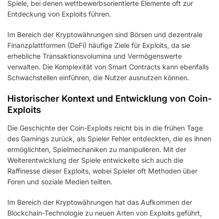
Spiele, bei denen wettbewerbsorientierte Elemente oft zur
Entdeckung von Exploits führen.
Im Bereich der Kryptowährungen sind Börsen und dezentrale
Finanzplattformen (DeFi) häufige Ziele für Exploits, da sie
erhebliche Transaktionsvolumina und Vermögenswerte
verwalten. Die Komplexität von Smart Contracts kann ebenfalls
Schwachstellen einführen, die Nutzer ausnutzen können.
Historischer Kontext und Entwicklung von Coin-
Exploits
Die Geschichte der Coin-Exploits reicht bis in die frühen Tage
des Gamings zurück, als Spieler Fehler entdeckten, die es ihnen
ermöglichten, Spielmechaniken zu manipulieren. Mit der
Weiterentwicklung der Spiele entwickelte sich auch die
Raffinesse dieser Exploits, wobei Spieler oft Methoden über
Foren und soziale Medien teilten.
Im Bereich der Kryptowährungen hat das Aufkommen der
Blockchain-Technologie zu neuen Arten von Exploits geführt,