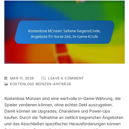
ON
MAR 11, 2026
LEAVE A COMMENT
KOSTENLOSE
KOSTENLOSE MÜNZEN-ANTRÄGE
MÜNZEN:
SELTENE
Kostenlose Münzen sind eine wertvolle In-Game-Währung, die
GEGENSTÄNDE,
Spieler verdienen können, ohne echtes Geld auszugeben.
ANGEBOTE
Damit können sie Upgrades, Charaktere und Power-Ups
FÜR
KURZE
kaufen. Durch die Teilnahme an zeitlich begrenzten Angeboten
ZEIT,
und das Abschließen spezifischer Herausforderungen können
IN-