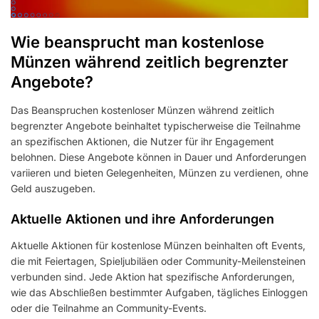
Wie beansprucht man kostenlose
Münzen während zeitlich begrenzter
Angebote?
Das Beanspruchen kostenloser Münzen während zeitlich
begrenzter Angebote beinhaltet typischerweise die Teilnahme
an spezifischen Aktionen, die Nutzer für ihr Engagement
belohnen. Diese Angebote können in Dauer und Anforderungen
variieren und bieten Gelegenheiten, Münzen zu verdienen, ohne
Geld auszugeben.
Aktuelle Aktionen und ihre Anforderungen
Aktuelle Aktionen für kostenlose Münzen beinhalten oft Events,
die mit Feiertagen, Spieljubiläen oder Community-Meilensteinen
verbunden sind. Jede Aktion hat spezifische Anforderungen,
wie das Abschließen bestimmter Aufgaben, tägliches Einloggen
oder die Teilnahme an Community-Events.