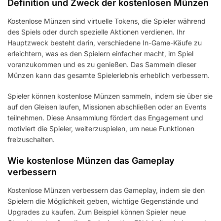
Definition und Zweck der kostenlosen Münzen
Kostenlose Münzen sind virtuelle Tokens, die Spieler während
des Spiels oder durch spezielle Aktionen verdienen. Ihr
Hauptzweck besteht darin, verschiedene In-Game-Käufe zu
erleichtern, was es den Spielern einfacher macht, im Spiel
voranzukommen und es zu genießen. Das Sammeln dieser
Münzen kann das gesamte Spielerlebnis erheblich verbessern.
Spieler können kostenlose Münzen sammeln, indem sie über sie
auf den Gleisen laufen, Missionen abschließen oder an Events
teilnehmen. Diese Ansammlung fördert das Engagement und
motiviert die Spieler, weiterzuspielen, um neue Funktionen
freizuschalten.
Wie kostenlose Münzen das Gameplay
verbessern
Kostenlose Münzen verbessern das Gameplay, indem sie den
Spielern die Möglichkeit geben, wichtige Gegenstände und
Upgrades zu kaufen. Zum Beispiel können Spieler neue