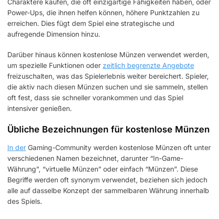
Charaktere kaufen, die oft einzigartige Fähigkeiten haben, oder
Power-Ups, die ihnen helfen können, höhere Punktzahlen zu
erreichen. Dies fügt dem Spiel eine strategische und
aufregende Dimension hinzu.
Darüber hinaus können kostenlose Münzen verwendet werden,
um spezielle Funktionen oder
zeitlich begrenzte Angebote
freizuschalten, was das Spielerlebnis weiter bereichert. Spieler,
die aktiv nach diesen Münzen suchen und sie sammeln, stellen
oft fest, dass sie schneller vorankommen und das Spiel
intensiver genießen.
Übliche Bezeichnungen für kostenlose Münzen
In der
Gaming-Community werden kostenlose Münzen oft unter
verschiedenen Namen bezeichnet, darunter “In-Game-
Währung”, “virtuelle Münzen” oder einfach “Münzen”. Diese
Begriffe werden oft synonym verwendet, beziehen sich jedoch
alle auf dasselbe Konzept der sammelbaren Währung innerhalb
des Spiels.