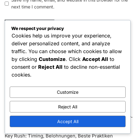
next time I comment.
We respect your privacy
Cookies help us improve your experience,
deliver personalized content, and analyze
Links
traffic. You can choose which cookies to allow
by clicking
Customize
. Click
Accept All
to
Über uns
consent or
Reject All
to decline non-essential
cookies.
Kontaktieren Sie uns
Alle Inhalte
Customize
Neueste Beiträge
Reject All
Freie Schlüsseltechniken: Expertenstrategien, Gameplay-
Accept All
Verbesserungen, Charakterauswahl
Key Rush: Timing, Belohnungen, Beste Praktiken