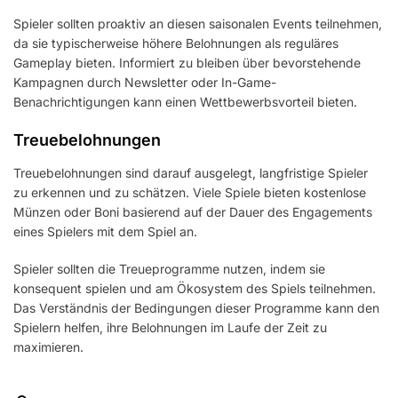
Spieler sollten proaktiv an diesen saisonalen Events teilnehmen,
da sie typischerweise höhere Belohnungen als reguläres
Gameplay bieten. Informiert zu bleiben über bevorstehende
Kampagnen durch Newsletter oder In-Game-
Benachrichtigungen kann einen Wettbewerbsvorteil bieten.
Treuebelohnungen
Treuebelohnungen sind darauf ausgelegt, langfristige Spieler
zu erkennen und zu schätzen. Viele Spiele bieten kostenlose
Münzen oder Boni basierend auf der Dauer des Engagements
eines Spielers mit dem Spiel an.
Spieler sollten die Treueprogramme nutzen, indem sie
konsequent spielen und am Ökosystem des Spiels teilnehmen.
Das Verständnis der Bedingungen dieser Programme kann den
Spielern helfen, ihre Belohnungen im Laufe der Zeit zu
maximieren.