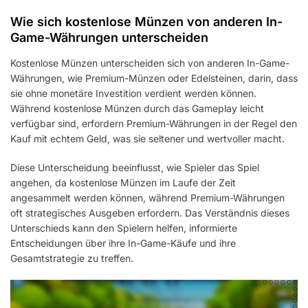
Wie sich kostenlose Münzen von anderen In-
Game-Währungen unterscheiden
Kostenlose Münzen unterscheiden sich von anderen In-Game-
Währungen, wie Premium-Münzen oder Edelsteinen, darin, dass
sie ohne monetäre Investition verdient werden können.
Während kostenlose Münzen durch das Gameplay leicht
verfügbar sind, erfordern Premium-Währungen in der Regel den
Kauf mit echtem Geld, was sie seltener und wertvoller macht.
Diese Unterscheidung beeinflusst, wie Spieler das Spiel
angehen, da kostenlose Münzen im Laufe der Zeit
angesammelt werden können, während Premium-Währungen
oft strategisches Ausgeben erfordern. Das Verständnis dieses
Unterschieds kann den Spielern helfen, informierte
Entscheidungen über ihre In-Game-Käufe und ihre
Gesamtstrategie zu treffen.