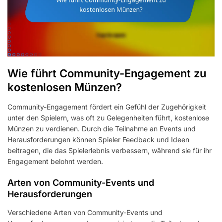
Wie führt Community-Engagement zu
kostenlosen Münzen?
Community-Engagement fördert ein Gefühl der Zugehörigkeit
unter den Spielern, was oft zu Gelegenheiten führt, kostenlose
Münzen zu verdienen. Durch die Teilnahme an Events und
Herausforderungen können Spieler Feedback und Ideen
beitragen, die das Spielerlebnis verbessern, während sie für ihr
Engagement belohnt werden.
Arten von Community-Events und
Herausforderungen
Verschiedene Arten von Community-Events und