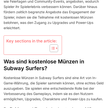
ANGEBOTE,
wie Feiertagen und Community-Events, angeboten, wodurch
COMMUNITY-
Spieler ihr Spielerlebnis verbessern können. Darüber hinaus
ENGAGEMENT
fördern zeitlich begrenzte Angebote das Engagement der
Spieler, indem sie die Teilnahme mit kostenlosen Münzen
belohnen, was den Zugang zu Upgrades und Power-Ups
erleichtert.
Key sections in the article:
Was sind kostenlose Münzen in
Subway Surfers?
Kostenlose Münzen in Subway Surfers sind eine Art von In-
Game-Währung, die Spieler sammeln können, ohne echtes Geld
auszugeben. Sie spielen eine entscheidende Rolle bei der
Verbesserung des Gameplays, indem sie es den Nutzern
ermöglichen, Upgrades, Charaktere und Power-Ups zu kaufen.