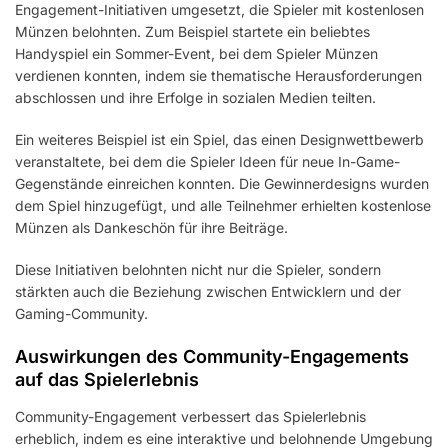
Engagement-Initiativen umgesetzt, die Spieler mit kostenlosen
Münzen belohnten. Zum Beispiel startete ein beliebtes
Handyspiel ein Sommer-Event, bei dem Spieler Münzen
verdienen konnten, indem sie thematische Herausforderungen
abschlossen und ihre Erfolge in sozialen Medien teilten.
Ein weiteres Beispiel ist ein Spiel, das einen Designwettbewerb
veranstaltete, bei dem die Spieler Ideen für neue In-Game-
Gegenstände einreichen konnten. Die Gewinnerdesigns wurden
dem Spiel hinzugefügt, und alle Teilnehmer erhielten kostenlose
Münzen als Dankeschön für ihre Beiträge.
Diese Initiativen belohnten nicht nur die Spieler, sondern
stärkten auch die Beziehung zwischen Entwicklern und der
Gaming-Community.
Auswirkungen des Community-Engagements
auf das Spielerlebnis
Community-Engagement verbessert das Spielerlebnis
erheblich, indem es eine interaktive und belohnende Umgebung