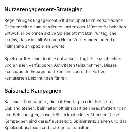
Nutzerengagement-Strategien
Regelmäßiges Engagement mit dem Spiel kann verschiedene
Gelegenheiten zum Verdienen kostenloser Münzen freischalten.
Entwickler belohnen aktive Spieler oft mit Boni für tägliche
Logins, das Abschließen von Herausforderungen oder die
Teilnahme an speziellen Events.
Spieler sollten eine Routine entwickeln, täglich einzuchecken
und an allen verfügbaren Aktivitäten teilzunehmen. Dieses
konsequente Engagement kann im Laufe der Zeit zu
kumulierten Belohnungen führen.
Saisonale Kampagnen
Saisonale Kampagnen, die mit Feiertagen oder Events in
Einklang stehen, beinhalten oft einzigartige Herausforderungen
und Belohnungen, einschließlich kostenloser Münzen. Diese
Kampagnen sind darauf ausgelegt, Spieler anzuziehen und das
Spielerlebnis frisch und aufregend zu halten.