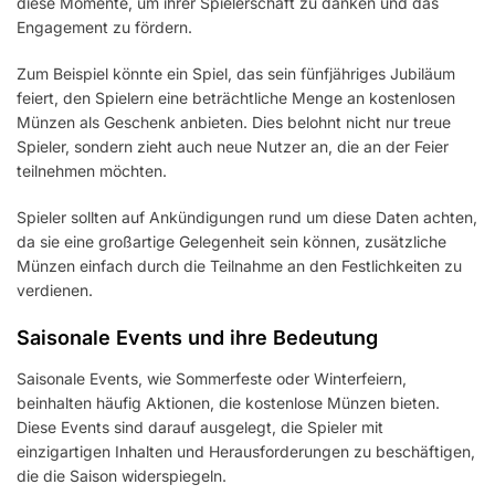
diese Momente, um ihrer Spielerschaft zu danken und das
Engagement zu fördern.
Zum Beispiel könnte ein Spiel, das sein fünfjähriges Jubiläum
feiert, den Spielern eine beträchtliche Menge an kostenlosen
Münzen als Geschenk anbieten. Dies belohnt nicht nur treue
Spieler, sondern zieht auch neue Nutzer an, die an der Feier
teilnehmen möchten.
Spieler sollten auf Ankündigungen rund um diese Daten achten,
da sie eine großartige Gelegenheit sein können, zusätzliche
Münzen einfach durch die Teilnahme an den Festlichkeiten zu
verdienen.
Saisonale Events und ihre Bedeutung
Saisonale Events, wie Sommerfeste oder Winterfeiern,
beinhalten häufig Aktionen, die kostenlose Münzen bieten.
Diese Events sind darauf ausgelegt, die Spieler mit
einzigartigen Inhalten und Herausforderungen zu beschäftigen,
die die Saison widerspiegeln.