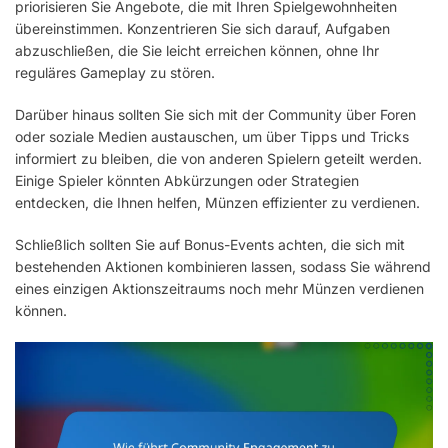
priorisieren Sie Angebote, die mit Ihren Spielgewohnheiten
übereinstimmen. Konzentrieren Sie sich darauf, Aufgaben
abzuschließen, die Sie leicht erreichen können, ohne Ihr
reguläres Gameplay zu stören.
Darüber hinaus sollten Sie sich mit der Community über Foren
oder soziale Medien austauschen, um über Tipps und Tricks
informiert zu bleiben, die von anderen Spielern geteilt werden.
Einige Spieler könnten Abkürzungen oder Strategien
entdecken, die Ihnen helfen, Münzen effizienter zu verdienen.
Schließlich sollten Sie auf Bonus-Events achten, die sich mit
bestehenden Aktionen kombinieren lassen, sodass Sie während
eines einzigen Aktionszeitraums noch mehr Münzen verdienen
können.